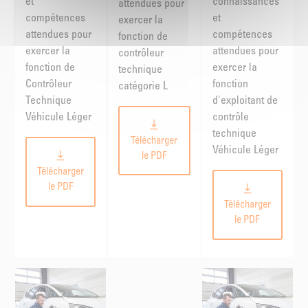
et
connaissances
attendues pour
compétences
et
exercer la
attendues pour
compétences
fonction de
exercer la
attendues pour
contrôleur
fonction de
exercer la
technique
Contrôleur
fonction
catégorie L
Technique
d'exploitant de
Véhicule Léger
contrôle
technique
Télécharger
Véhicule Léger
le PDF
Télécharger
le PDF
Télécharger
le PDF