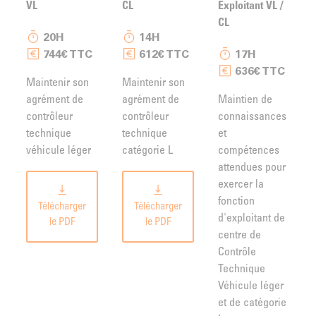
VL
CL
Exploitant VL /
CL
20H
14H
744€ TTC
612€ TTC
17H
636€ TTC
Maintenir son
Maintenir son
agrément de
agrément de
Maintien de
contrôleur
contrôleur
connaissances
technique
technique
et
véhicule léger
catégorie L
compétences
attendues pour
exercer la
fonction
Télécharger
Télécharger
d'exploitant de
le PDF
le PDF
centre de
Contrôle
Technique
Véhicule léger
et de catégorie