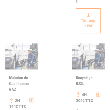
L
Télécharger
le PDF
Maintien de
Recyclage
Qualification
B2XL
GAZ
4H
2H
204€ TTC
144€ TTC